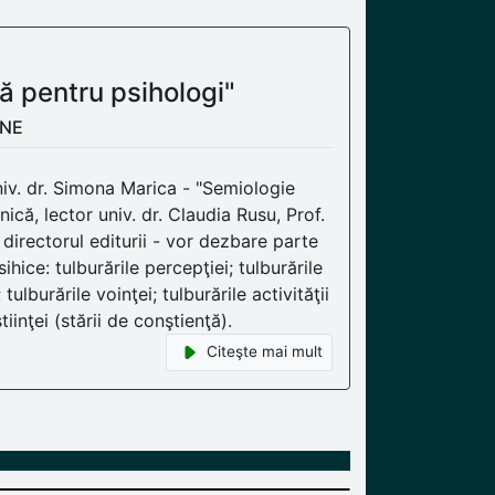
ă pentru psihologi"
INE
niv. dr. Simona Marica - "Semiologie
nică, lector univ. dr. Claudia Rusu, Prof.
 directorul editurii - vor dezbare parte
hice: tulburările percepţiei; tulburările
tulburările voinţei; tulburările activităţii
tiinţei (stării de conştienţă).
Citeşte mai mult