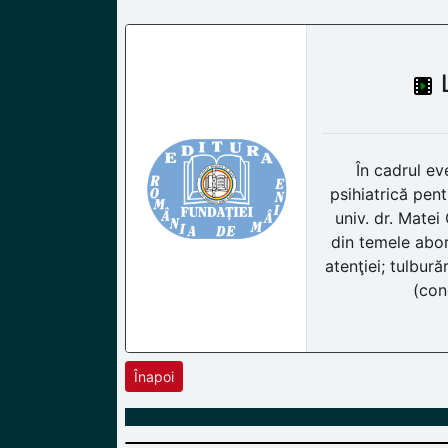
În cadrul ev
psihiatrică pent
univ. dr. Matei
din temele abord
atenţiei; tulburăr
(cond
Înapoi