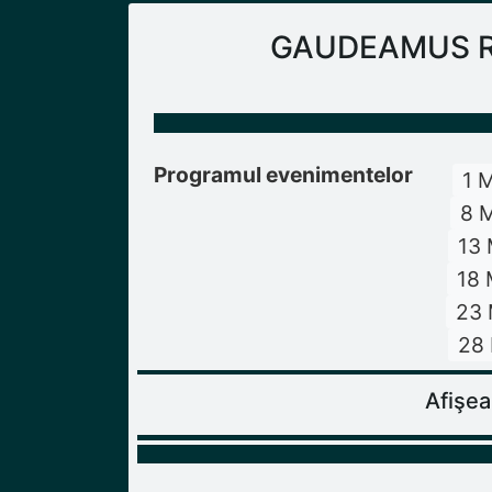
GAUDEAMUS Radi
Programul evenimentelor
1 
8 M
13 
18 
23 
28 
Afişea