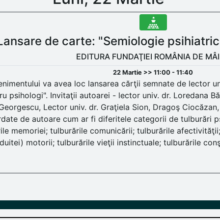
Lansare de carte: "Semiologie psihiatric
EDITURA FUNDAŢIEI ROMÂNIA DE MÂ
22 Martie >> 11:00 - 11:40
enimentului va avea loc lansarea cărţii semnate de lector u
ru psihologi". Invitaţii autoarei - lector univ. dr. Loredana Bă
 Georgescu, Lector univ. dr. Graţiela Sion, Dragoş Ciocăzan,
ate de autoare cum ar fi diferitele categorii de tulburări psi
ile memoriei; tulburările comunicării; tulburările afectivităţii; 
uitei) motorii; tulburările vieţii instinctuale; tulburările conş