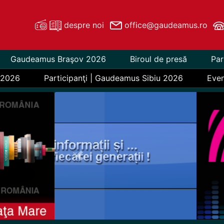
despre noi
office@gaudeamus.ro
Gaudeamus Braşov 2026
Biroul de presă
Par
 2026
Participanţi | Gaudeamus Sibiu 2026
Eve
Previous