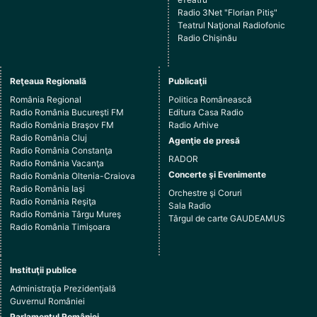
Radio 3Net "Florian Pitiş"
Teatrul Naţional Radiofonic
Radio Chişinău
Reţeaua Regională
Publicaţii
România Regional
Politica Românească
Radio România Bucureşti FM
Editura Casa Radio
Radio România Braşov FM
Radio Arhive
Radio România Cluj
Agenţie de presă
Radio România Constanţa
RADOR
Radio România Vacanţa
Concerte şi Evenimente
Radio România Oltenia-Craiova
Radio România Iaşi
Orchestre şi Coruri
Radio România Reşiţa
Sala Radio
Radio România Târgu Mureş
Târgul de carte GAUDEAMUS
Radio România Timişoara
Instituţii publice
Administraţia Prezidenţială
Guvernul României
Parlamentul României