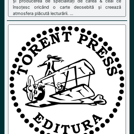
și producerea de specialități de cafea & ceai ce
însoțesc oricând o carte deosebită și creează
atmosfera plăcută lecturării. ...