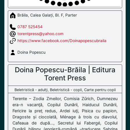
Brăila, Calea Galați, Bl. F, Parter
0787 525454
torentpress@yahoo.com
https://www.facebook.com/Doinapopescubraila
Doina Popescu
Doina Popescu-Brăila | Editura
Torent Press
Beletristică - adulţi, Beletristică - copii, Carte pentru copii
Terente – Zodia Zmeilor, Comisia Zűrich, Dumnezeu
era-n vacanţă, Copilul Dunării, Haiducul Dunării,
Fericire la preţ redus, Ardei iuţi, Pisica cu papion,
Dragoste și ciocolată, Ménage à trois cu diavolul,
Cafeaua de după..., Secretul lui Fabergé, Copilul
Dunării bilingv (engleză-română –traducere Sabrina