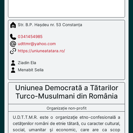
Str. B.P. Hașdeu nr. 53 Constanța
0341454985
udttmr@yahoo.com
https://uniuneatatara.ro/
Ziadin Ela
Menabit Seila
Uniunea Democrată a Tătarilor
Turco-Musulmani din România
Organizație non-profit
U.D.T.T.M.R. este o organizaţie etno-confesională a
cetăţenilor români de etnie tătară, cu caracter cultural,
social, umanitar şi economic, care are ca scop