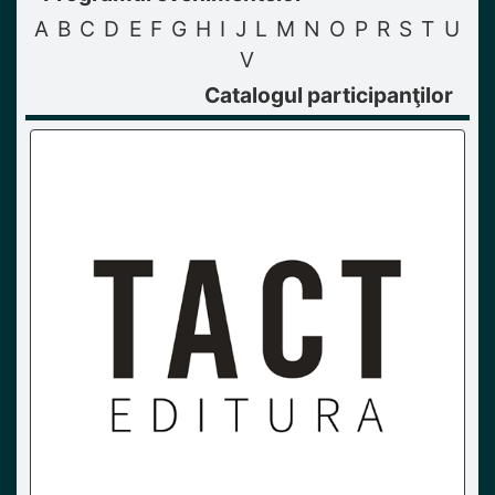
A
B
C
D
E
F
G
H
I
J
L
M
N
O
P
R
S
T
U
V
Catalogul participanţilor