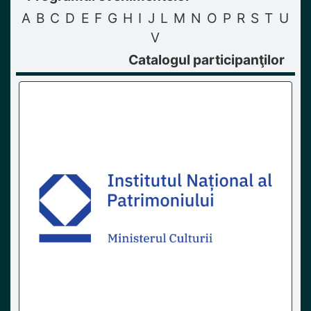
A
B
C
D
E
F
G
H
I
J
L
M
N
O
P
R
S
T
U
V
Catalogul participanţilor