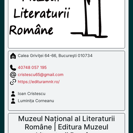
Calea Griviţei 64-66, Bucureşti 010734
40748 057 195
cristescu65@gmail.com
https://edituramnlr.ro/
Ioan Cristescu
Luminița Corneanu
Muzeul Național al Literaturii
Române | Editura Muzeul