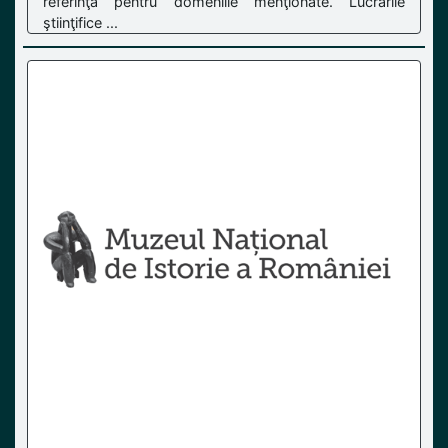
referinţă pentru domeniile menţionate. Lucrările
ştiinţifice ...