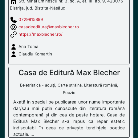
Str. Mihai Eminescu nr. 3, sc. A, et. III, ap. 9, 420076
Bistrița, jud. Bistrița-Năsăud
0729815899
casadeeditura@maxblecher.ro
https://maxblecher.ro/
Ana Toma
Claudiu Komartin
Casa de Editură Max Blecher
Beletristică - adulţi, Carte străină, Literatură română,
Poezie
Axată în special pe publicarea unor nume importante
dar/sau mai puțin cunoscute din literatura română
contemporană și din cea de peste hotare, Casa de
Editură Max Blecher s-a impus ca reper estetic
indiscutabil în ceea ce privește tendințele poetice
actuale. ...