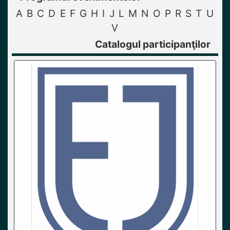
A
B
C
D
E
F
G
H
I
J
L
M
N
O
P
R
S
T
U
V
Catalogul participanţilor