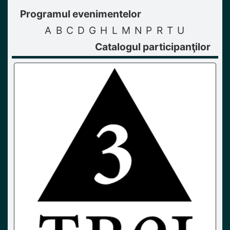
Programul evenimentelor
A
B
C
D
G
H
L
M
N
P
R
T
U
Catalogul participanţilor