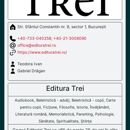
Str. Sfântul Constantin nr. 9, sector 1, București
+40-733-040258; +40-21-3006090
office@edituratrei.ro
https://www.edituratrei.ro/
Teodora Ivan
Gabriel Drăgan
Editura Trei
Audiobook, Beletristică - adulţi, Beletristică - copii, Carte
pentru copii, Ficţiune, Filosofie, Istorie, Învăţământ,
Literatură română, Memorialistică, Parenting, Psihologie,
Sănătate, Spiritualitate, Ştiinţe
Grupul Editorial Trei se află de peste 25 de ani în elita