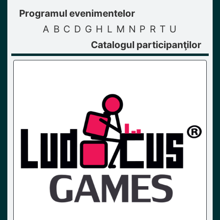
Programul evenimentelor
A
B
C
D
G
H
L
M
N
P
R
T
U
Catalogul participanţilor