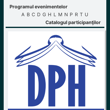
Programul evenimentelor
A
B
C
D
G
H
L
M
N
P
R
T
U
Catalogul participanţilor