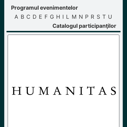
Programul evenimentelor
A
B
C
D
E
F
G
H
I
L
M
N
P
R
S
T
U
Catalogul participanţilor