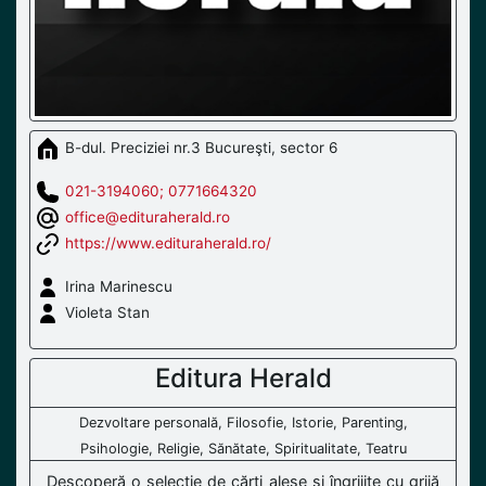
B-dul. Preciziei nr.3 Bucureşti, sector 6
021-3194060; 0771664320
office@edituraherald.ro
https://www.edituraherald.ro/
Irina Marinescu
Violeta Stan
Editura Herald
Dezvoltare personală, Filosofie, Istorie, Parenting,
Psihologie, Religie, Sănătate, Spiritualitate, Teatru
Descoperă o selecție de cărți alese și îngrijite cu grijă