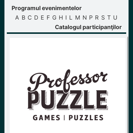
Programul evenimentelor
A
B
C
D
E
F
G
H
I
L
M
N
P
R
S
T
U
Catalogul participanţilor