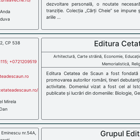
dezvoltare personală, o noutate necesară 
tranziție. Colecția „Cărți Cheie” se impune și
 Anda
ariile ...
ăduva
Editura Ceta
2, CP 538
Arhitectură, Carte străină, Economie, Educaţio
115; +0721209519
Memorialistică, Relig
Editura Cetatea de Scaun a fost fondată
teadescaun.ro
promovarea autorilor români, tineri debutanţi 
activitate. Domeniul vizat a fost cel al Ist
cetateadescaun.ro/
publicate și lucrări din domeniile: Biologie, Ge
l Mirela
 Dan
Grupul Edit
i Eminescu nr.54A,
rești