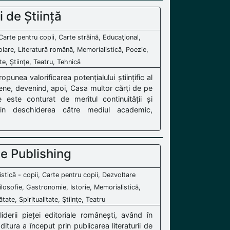
 de Știință
, Carte pentru copii, Carte străină, Educaţional,
colare, Literatură română, Memorialistică, Poezie,
te, Ştiinţe, Teatru, Tehnică
ropunea valorificarea potențialului științific al
lujene, devenind, apoi, Casa multor cărți de pe
ale este conturat de meritul continuității și
 prin deschiderea către mediul academic,
e Publishing
istică - copii, Carte pentru copii, Dezvoltare
losofie, Gastronomie, Istorie, Memorialistică,
ate, Spiritualitate, Ştiinţe, Teatru
derii pieței editoriale românești, având în
Editura a început prin publicarea literaturii de