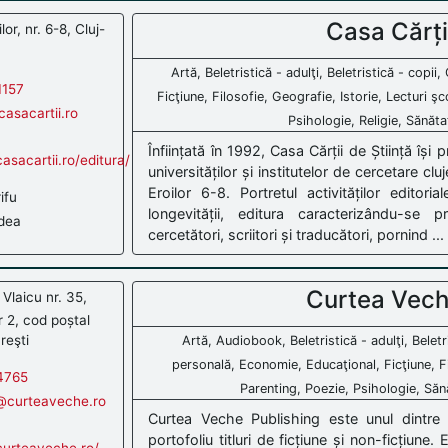
Casa Cărții
or, nr. 6-8, Cluj-
Artă, Beletristică - adulţi, Beletristică - copii
1157
Ficţiune, Filosofie, Geografie, Istorie, Lecturi ş
asacartii.ro
Psihologie, Religie, Sănăta
Înființată în 1992, Casa Cărții de Știință își p
asacartii.ro/editura/
universităților și institutelor de cercetare c
Eroilor 6-8. Portretul activităților editori
ifu
longevității, editura caracterizându-se
dea
cercetători, scriitori și traducători, pornind ...
Curtea Vech
 Vlaicu nr. 35,
r 2, cod poștal
reşti
Artă, Audiobook, Beletristică - adulţi, Beletr
personală, Economie, Educaţional, Ficţiune, Fi
4765
Parenting, Poezie, Psihologie, Sănăt
curteaveche.ro
Curtea Veche Publishing este unul dintre li
portofoliu titluri de ficțiune și non-ficțiune. 
curteaveche.ro/