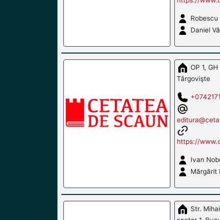
Robescu
Daniel V
OP 1, GH 
Târgovişte
+0742171
editura@ceta
https://www.
Ivan Nobe
Mărgărit
Str. Miha
sector 1, Bucu