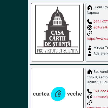
B-dul Eroil
Napoca
0744-77
editura@c
https://www.c
Mircea Tr
Ada Blen
Str. Aurel
corp B, secto
020091, Bucu
021 222 
comenzi@
https://www.