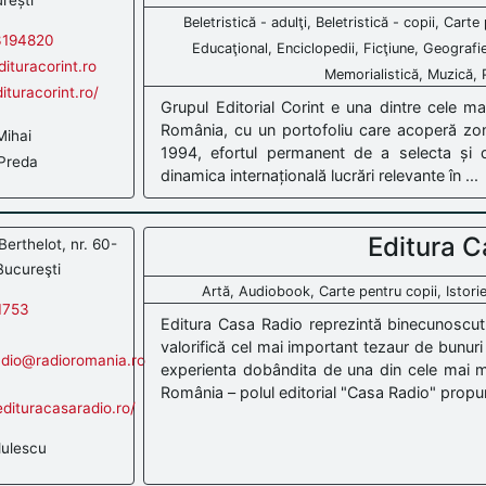
Beletristică - adulţi, Beletristică - copii, Car
3194820
Educaţional, Enciclopedii, Ficţiune, Geografie
ituracorint.ro
Memorialistică, Muzică, P
ituracorint.ro/
Grupul Editorial Corint e una dintre cele m
România, cu un portofoliu care acoperă zone
ihai
1994, efortul permanent de a selecta și d
Preda
dinamica internațională lucrări relevante în ...
Editura C
 Berthelot, nr. 60-
Bucureşti
Artă, Audiobook, Carte pentru copii, Istori
1753
Editura Casa Radio reprezintă binecunosc
valorifică cel mai important tezaur de bunur
adio@radioromania.ro
experienta dobândita de una din cele mai ma
România – polul editorial "Casa Radio" propune
dituracasaradio.ro/
ulescu