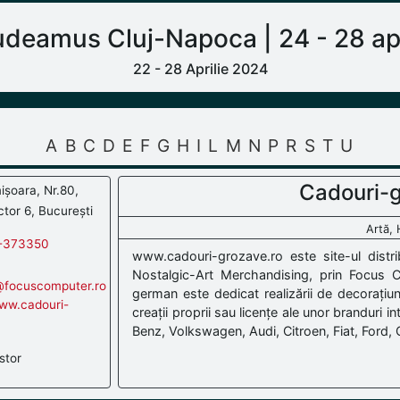
deamus Cluj-Napoca | 24 - 28 apr
22 - 28 Aprilie 2024
A
B
C
D
E
F
G
H
I
L
M
N
P
R
S
T
U
Cadouri-g
ișoara, Nr.80,
tor 6, București
Artă,
-373350
www.cadouri-grozave.ro este site-ul distrib
Nostalgic-Art Merchandising, prin Focus 
r@focuscomputer.ro
german este dedicat realizării de decorațiun
www.cadouri-
creații proprii sau licențe ale unor branduri
Benz, Volkswagen, Audi, Citroen, Fiat, Ford, Op
stor