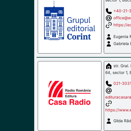
+40-21-
office@ed
https://ed
Eugenia M
Gabriela 
str. Gral.
64, sector 1, 
021-303
edituracasar
https://www.e
Gilda Răd