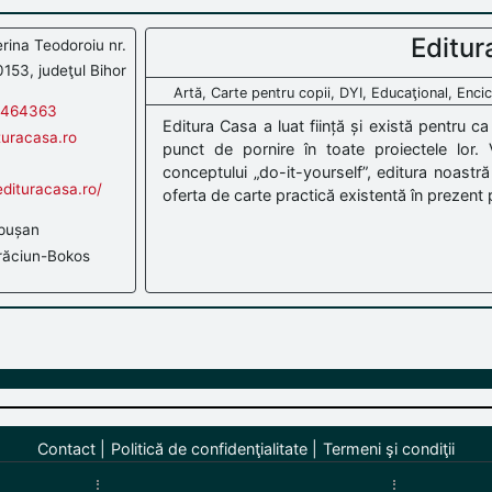
Editur
rina Teodoroiu nr.
0153, judeţul Bihor
Artă, Carte pentru copii, DYI, Educaţional, Enci
 464363
Editura Casa a luat ființă și există pentru ca
turacasa.ro
punct de pornire în toate proiectele lor. Ve
conceptului „do-it-yourself”, editura noastr
dituracasa.ro/
oferta de carte practică existentă în prezent p
pușan
ăciun-Bokos
Contact
Politică de confidenţialitate
Termeni şi condiţii