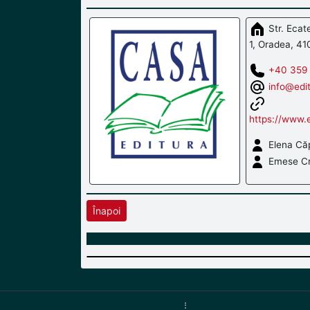
Str. Ecate
1, Oradea, 41
+40 359
info@edi
https://www.e
Elena Că
Emese Cr
Înapoi