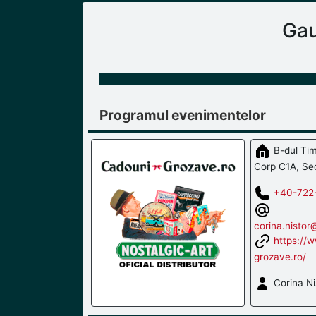
Gau
Programul evenimentelor
B-dul Tim
Corp C1A, Sec
+40-722
corina.nisto
https://
grozave.ro/
Corina Ni