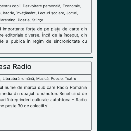
te pentru copii, Dezvoltare personală, Economie,
, Istorie, Învăţământ, Lecturi şcolare, Jocuri,
arenting, Poezie, Ştiinţe
ai importante forțe de pe piața de carte din
 editoriale diverse. Încă de la început, din
e a publica în regim de sincronicitate cu
asa Radio
e, Literatură română, Muzică, Poezie, Teatru
utul nume de marcă sub care Radio România
i media din spaţiul românofon. Beneficiind de
ri întreprinderi culturale autohtona – Radio
 peste 30 de colectii si ...