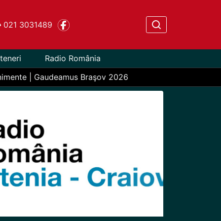
021 3031489
teneri
Radio România
nimente | Gaudeamus Braşov 2026
Next