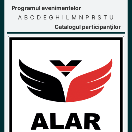
Programul evenimentelor
A
B
C
D
E
G
H
I
L
M
N
P
R
S
T
U
Catalogul participanţilor