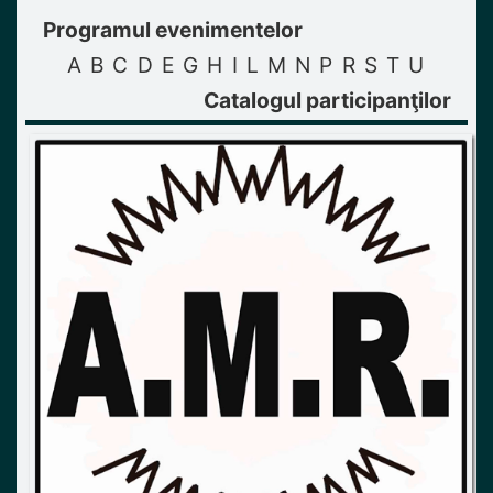
Programul evenimentelor
A
B
C
D
E
G
H
I
L
M
N
P
R
S
T
U
Catalogul participanţilor