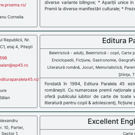
diverse variante bilingve; * Apariții unice in 
ww.proema.ro/
Premii la diverse manifestări culturale; * Pre
anu Cornelia
Editura P
 Republicii, Nr.
C1, etaj 4, Piteşti
Beletristică - adulţi, Beletristică - copii, Cart
598
Enciclopedii, Ficţiune, Gastronomie, Geografie
.balan@ep45.ro
Literatură română, Jocuri, Memorialistică, Parent
Ştiinţe, 
dituraparalela45.ro/
Fondată în 1994, Editura Paralela 45 este
românești. Cu numeroase premii naționale și 
pure
oferă publicului iubitor de carte de toate 
Bălan
literatură pentru copii & adolescenţi, ficțiune 
Excellent Eng
Alexandru
. 10, Parter,
 Sector 1,
Carte 