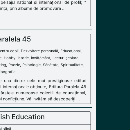
peisajul național și internațional de profil; *
zența, prin albume de promovare ...
aralela 45
e pentru copii, Dezvoltare personală, Educaţional,
, Hobby, Istorie, Învăţământ, Lecturi şcolare,
ing, Poezie, Psihologie, Sănătate, Spiritualitate,
Tipografie
 una dintre cele mai prestigioase edituri
internaționale obținute, Editura Paralela 45
vârstele numeroase colecții de educațional,
şi nonficțiune. Vă invităm să descoperiți ...
lish Education
străină