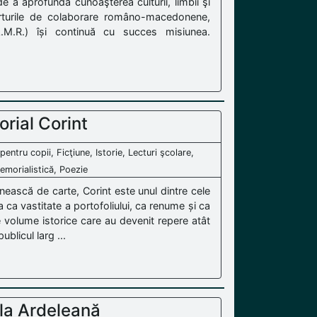
 a aprofunda cunoaşterea culturii, limbii şi
porturile de colaborare româno-macedonene,
.M.R.) își continuă cu succes misiunea.
orial Corint
 pentru copii, Ficţiune, Istorie, Lecturi şcolare,
emorialistică, Poezie
ească de carte, Corint este unul dintre cele
 ca vastitate a portofoliului, ca renume și ca
te volume istorice care au devenit repere atât
ublicul larg ...
la Ardeleană