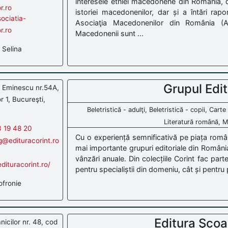
interesele etniei macedonene din România, de
r.ro
istoriei macedonenilor, dar și a întări ra
sociatia-
Asociaţia Macedonenilor din România (A
r.ro
Macedonenii sunt ...
Selina
Grupul Edit
i Eminescu nr.54A,
r 1, Bucureşti,
Beletristică - adulţi, Beletristică - copii, Carte
Literatură română, M
 19 48 20
Cu o experiență semnificativă pe piața român
g@edituracorint.ro
mai importante grupuri editoriale din România
vânzări anuale. Din colecțiile Corint fac par
dituracorint.ro/
pentru specialiștii din domeniu, cât și pentru p
fronie
Editura Şcoa
icilor nr. 48, cod