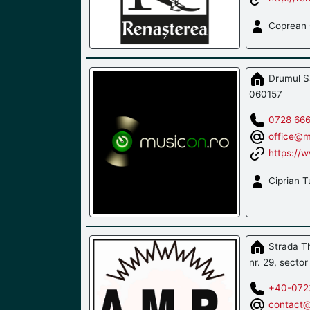
Coprean 
Drumul Să
060157
0728 66
office@m
https://
Ciprian T
Strada T
nr. 29, sector
+40-072
contact@