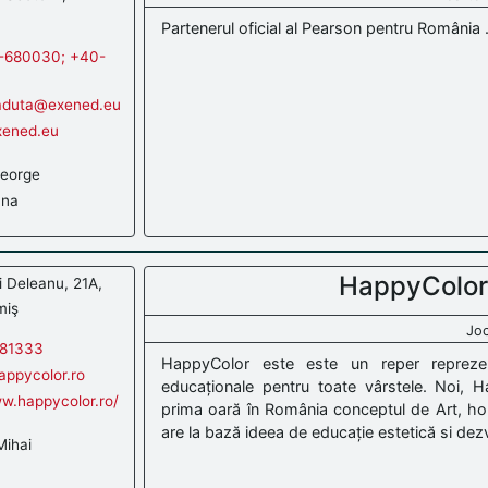
Partenerul oficial al Pearson pentru România .
-680030; +40-
aduta@exened.eu
xened.eu
eorge
ana
HappyColor
i Deleanu, 21A,
miş
Joc
81333
HappyColor este este un reper reprezen
appycolor.ro
educaționale pentru toate vârstele. Noi,
ww.happycolor.ro/
prima oară în România conceptul de Art, h
are la bază ideea de educație estetică si dezv
Mihai