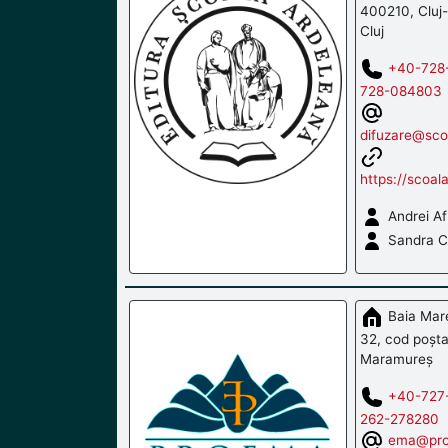
400210, Cluj-
Cluj
+40-728
728-084803
difuzare@scoa
https://scoal
Andrei Af
Sandra C
Baia Mare,
32, cod poșta
Maramureș
+40-727
262-278280
ema@pro