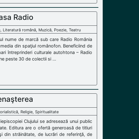
asa Radio
e, Literatură română, Muzică, Poezie, Teatru
utul nume de marcă sub care Radio România
i media din spaţiul românofon. Beneficiind de
ri întreprinderi culturale autohtona – Radio
 peste 30 de colectii si ...
enaşterea
ialistică, Religie, Spiritualitate
iepiscopiei Clujului se adresează unui public
tate. Editura are o ofertă generoasă de titluri
i din străinătate, de lucrări de referinţă, de