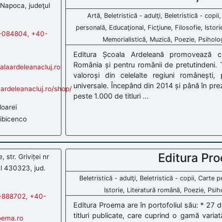
Napoca, judeţul
Artă, Beletristică - adulţi, Beletristică - copi
personală, Educaţional, Ficţiune, Filosofie, Istor
-084804, +40-
Memorialistică, Muzică, Poezie, Psihologie
Editura Școala Ardeleană promovează cul
România și pentru românii de pretutindeni. T
laardeleanacluj.ro
valoroși din celelalte regiuni românești, p
universale. Începând din 2014 și până în prez
aardeleanacluj.ro/shop/
peste 1.000 de titluri ...
loarei
ibicenco
Editura Pr
 str. Griviței nr
l 430323, jud.
Beletristică - adulţi, Beletristică - copii, Carte p
Istorie, Literatură română, Poezie, Psiho
-888702, +40-
Editura Proema are în portofoliul său: * 27 d
titluri publicate, care cuprind o gamă variată
ema.ro