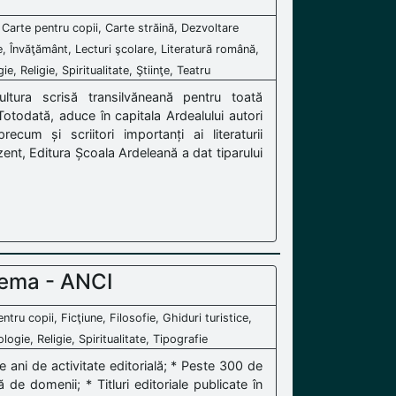
i, Carte pentru copii, Carte străină, Dezvoltare
ie, Învăţământ, Lecturi şcolare, Literatură română,
, Religie, Spiritualitate, Ştiinţe, Teatru
tura scrisă transilvăneană pentru toată
otodată, aduce în capitala Ardealului autori
recum și scriitori importanți ai literaturii
ent, Editura Școala Ardeleană a dat tiparului
oema - ANCI
entru copii, Ficţiune, Filosofie, Ghiduri turistice,
logie, Religie, Spiritualitate, Tipografie
e ani de activitate editorială; * Peste 300 de
 de domenii; * Titluri editoriale publicate în