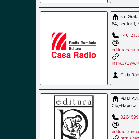
str. Gral.
64, sector 1, 
+40-213
edituracasar
https://www.e
Gilda Răd
Piaţa Avr
Cluj-Napoca
0264599
editura_ren
http://re