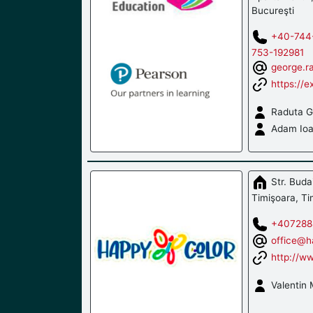
Bucureşti
+40-744
753-192981
george.r
https://e
Raduta G
Adam Io
Str. Buda
Timişoara, Ti
+407288
office@h
http://w
Valentin 