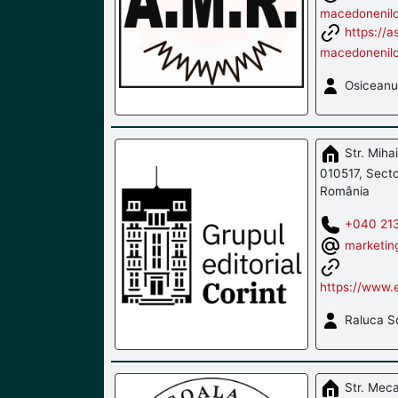
macedonenilo
https://a
macedonenilo
Osiceanu 
Str. Miha
010517, Secto
România
+040 213
marketin
https://www.e
Raluca So
Str. Mecan