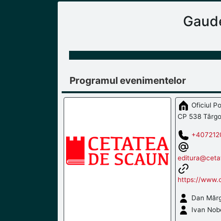
Gaude
Programul evenimentelor
Oficiul Po
CP 538 Târgo
+407212
editura@ceta
https://www.
Dan Mărg
Ivan Nobe