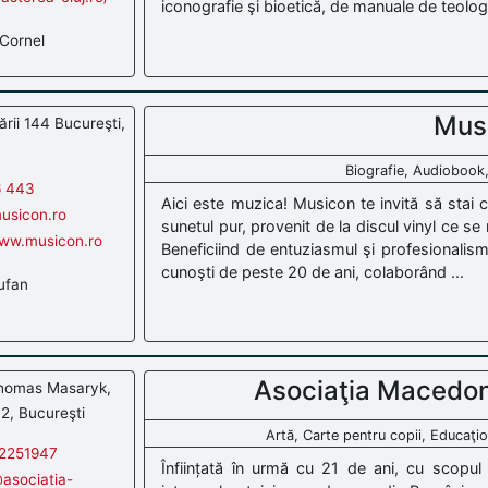
iconografie şi bioetică, de manuale de teologie
Cornel
Mus
rii 144 Bucureşti,
Biografie, Audiobook
6 443
Aici este muzica! Musicon te invită să stai c
usicon.ro
sunetul pur, provenit de la discul vinyl ce se
www.musicon.ro
Beneficiind de entuziasmul şi profesionalis
cunoşti de peste 20 de ani, colaborând ...
ufan
Asociaţia Macedon
homas Masaryk,
 2, Bucureşti
Artă, Carte pentru copii, Educaţi
2251947
Înființată în urmă cu 21 de ani, cu scopul
asociatia-