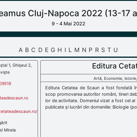
amus Cluj-Napoca 2022 (13-17 ap
9 - 4 Mai 2022
A
B
C
D
E
G
H
I
L
M
N
P
R
S
T
U
Editura Ceta
ştal 1, Ghişeul 2,
vişte
Artă, Economie, Istorie,
09519
Editura Cetatea de Scaun a fost fondată în
scop promovarea autorilor români, tineri debu
teadescaun.ro
lor de activitate. Domeniul vizat a fost cel al 
publicate și lucrări din domeniile: Biologie (po
cetateadescaun.ro/
ărit
l Mirela