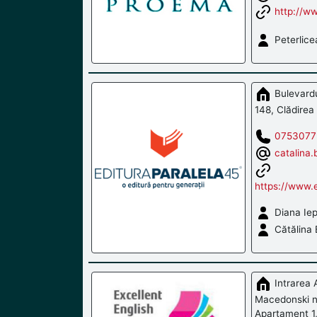
http://w
Peterlice
Bulevardul
148, Clădirea 
0753077
catalina
https://www.e
Diana Ie
Cătălina 
Intrarea 
Macedonski nr
Apartament 1,