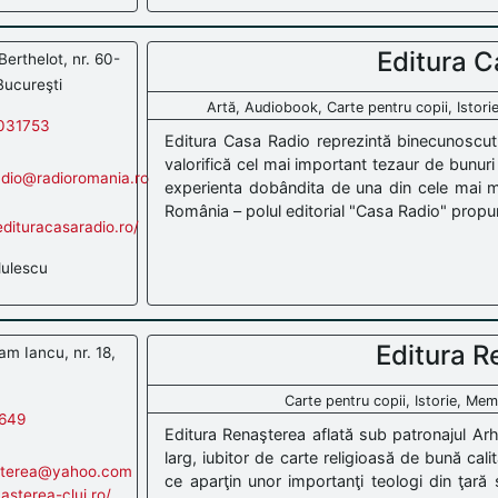
Editura C
 Berthelot, nr. 60-
Bucureşti
Artă, Audiobook, Carte pentru copii, Istori
031753
Editura Casa Radio reprezintă binecunosc
valorifică cel mai important tezaur de bunur
adio@radioromania.ro
experienta dobândita de una din cele mai ma
România – polul editorial "Casa Radio" propune
dituracasaradio.ro/
ulescu
Editura R
am Iancu, nr. 18,
Carte pentru copii, Istorie, Memor
649
Editura Renaşterea aflată sub patronajul Arh
larg, iubitor de carte religioasă de bună cali
asterea@yahoo.com
ce aparţin unor importanţi teologi din ţară ş
nasterea-cluj.ro/