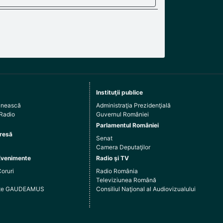
Instituţii publice
ânească
Administraţia Prezidenţială
 Radio
Guvernul României
Parlamentul României
resă
Senat
Camera Deputaţilor
Evenimente
Radio şi TV
Coruri
Radio România
Televiziunea Română
arte GAUDEAMUS
Consiliul Naţional al Audiovizualului