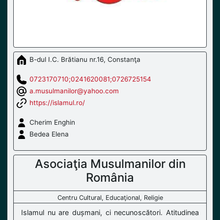
B-dul I.C. Brătianu nr.16, Constanţa
0723170710;0241620081;0726725154
a.musulmanilor@yahoo.com
https://islamul.ro/
Cherim Enghin
Bedea Elena
Asociaţia Musulmanilor din
România
Centru Cultural, Educaţional, Religie
Islamul nu are dușmani, ci necunoscători. Atitudinea