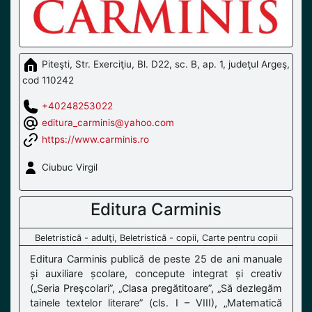
Piteşti, Str. Exerciţiu, Bl. D22, sc. B, ap. 1, judeţul Argeş,
cod 110242
+40248253022
editura_carminis@yahoo.com
https://www.carminis.ro
Ciubuc Virgil
Editura Carminis
Beletristică - adulţi, Beletristică - copii, Carte pentru copii
Editura Carminis publică de peste 25 de ani manuale
și auxiliare școlare, concepute integrat și creativ
(„Seria Preşcolari”, „Clasa pregătitoare”, „Să dezlegăm
tainele textelor literare” (cls. I – VIII), „Matematică