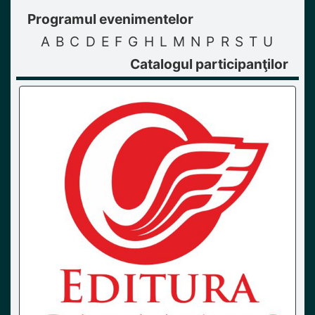
Programul evenimentelor
A
B
C
D
E
F
G
H
L
M
N
P
R
S
T
U
Catalogul participanţilor