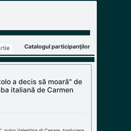
Catalogul participanţilor
rtie
tolo a decis să moară" de
mba italiană de Carmen
” ,autor Valentina di Cesare, traducere