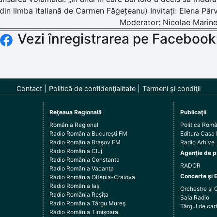
din limba italiană de Carmen Făgețeanu) Invitați: Elena Pâ
Moderator: Nicolae Marin
Vezi înregistrarea pe Facebook
Contact
Politică de confidenţialitate
Termeni şi condiţii
Reţeaua Regională
Publicaţii
România Regional
Politica Rom
Radio România Bucureşti FM
Editura Casa
Radio România Braşov FM
Radio Arhive
Radio România Cluj
Agenţie de p
Radio România Constanţa
RADOR
Radio România Vacanţa
Concerte şi 
Radio România Oltenia-Craiova
Radio România Iaşi
Orchestre şi 
Radio România Reşiţa
Sala Radio
Radio România Târgu Mureş
Târgul de c
Radio România Timişoara