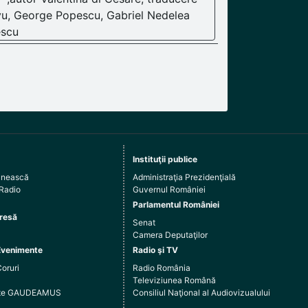
rvu, George Popescu, Gabriel Nedelea
escu
Instituţii publice
ânească
Administraţia Prezidenţială
 Radio
Guvernul României
Parlamentul României
resă
Senat
Camera Deputaţilor
Evenimente
Radio şi TV
Coruri
Radio România
Televiziunea Română
arte GAUDEAMUS
Consiliul Naţional al Audiovizualului