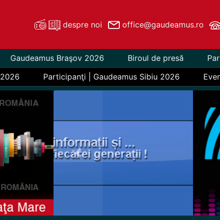
despre noi
office@gaudeamus.ro
Gaudeamus Braşov 2026
Biroul de presă
Par
 2026
Participanţi | Gaudeamus Sibiu 2026
Eve
Previous