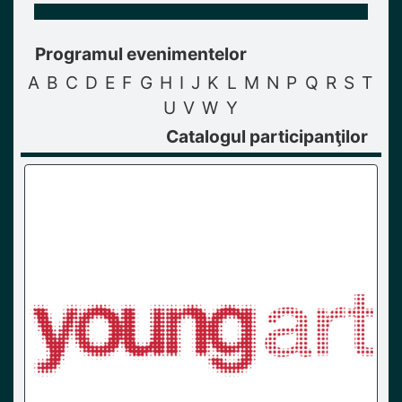
Programul evenimentelor
A
B
C
D
E
F
G
H
I
J
K
L
M
N
P
Q
R
S
T
U
V
W
Y
Catalogul participanţilor