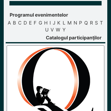
Programul evenimentelor
A
B
C
D
E
F
G
H
I
J
K
L
M
N
P
Q
R
S
T
U
V
W
Y
Catalogul participanţilor