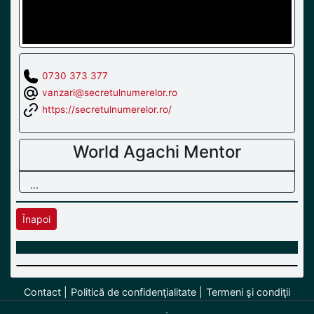
0730 373 377
vanzari@secretulnumerelor.ro
https://secretulnumerelor.ro/
World Agachi Mentor
...
Înapoi
Contact
Politică de confidenţialitate
Termeni şi condiţii