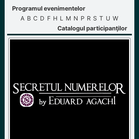
Programul evenimentelor
A
B
C
D
F
H
L
M
N
P
R
S
T
U
W
Catalogul participanţilor