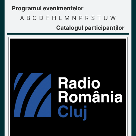
Programul evenimentelor
A
B
C
D
F
H
L
M
N
P
R
S
T
U
W
Catalogul participanţilor