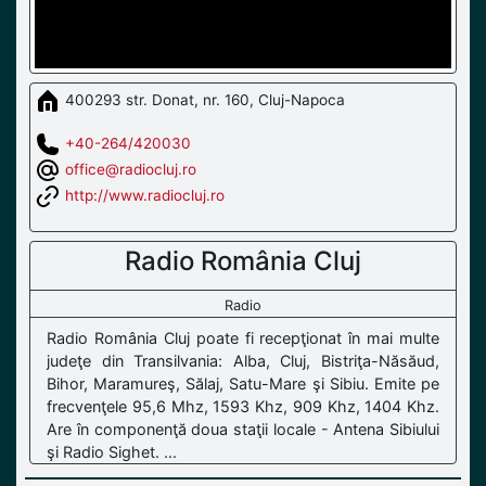
400293 str. Donat, nr. 160, Cluj-Napoca
+40-264/420030
office@radiocluj.ro
http://www.radiocluj.ro
Radio România Cluj
Radio
Radio România Cluj poate fi recepţionat în mai multe
judeţe din Transilvania: Alba, Cluj, Bistriţa-Năsăud,
Bihor, Maramureş, Sălaj, Satu-Mare şi Sibiu. Emite pe
frecvenţele 95,6 Mhz, 1593 Khz, 909 Khz, 1404 Khz.
Are în componenţă doua staţii locale - Antena Sibiului
şi Radio Sighet. ...