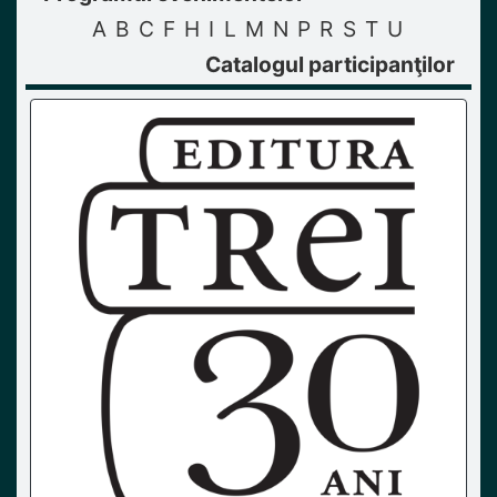
A
B
C
F
H
I
L
M
N
P
R
S
T
U
Catalogul participanţilor