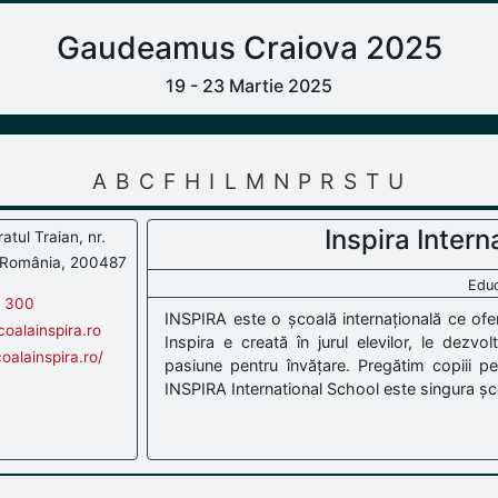
Gaudeamus Craiova 2025
19 - 23 Martie 2025
A
B
C
F
H
I
L
M
N
P
R
S
T
U
Inspira Intern
atul Traian, nr.
, România, 200487
Educ
5 300
INSPIRA este o școală internațională ce ofe
oalainspira.ro
Inspira e creată în jurul elevilor, le dezvol
coalainspira.ro/
pasiune pentru învățare. Pregătim copiii pen
INSPIRA International School este singura șco