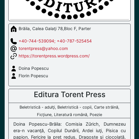
Brăila, Calea Galaţi 78,Bloc F, Parter
+40-744-539094; +40-787-525454
torentpress@yahoo.com
https://torentpress.wordpress.com/
Doina Popescu
Florin Popescu
Editura Torent Press
Beletristică - adulţi, Beletristică - copii, Carte străină,
Ficţiune, Literatură română, Poezie
Doina Popescu-Brăila: Comisia Zűrich, Dumnezeu
era-n vacanţă, Copilul Dunării, Ardei iuţi, Pisica cu
papion, Fericire la preţ redus, Dragoste şi ciocolată,