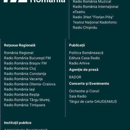
Radio România Muzical
Radio România Internaţional
eTeatru
Radio 3Net "Florian Pitiş"
Teatrul Naţional Radiofonic
Radio Chişinău
Reţeaua Regională
Publicaţii
România Regional
Politica Românească
Radio România Bucureşti FM
Editura Casa Radio
Radio România Braşov FM
Radio Arhive
Radio România Cluj
Agenţie de presă
Radio România Constanţa
RADOR
Radio România Vacanţa
Concerte şi Evenimente
Radio România Oltenia-Craiova
Radio România Iaşi
Orchestre şi Coruri
Radio România Reşiţa
Sala Radio
Radio România Târgu Mureş
Târgul de carte GAUDEAMUS
Radio România Timişoara
Instituţii publice