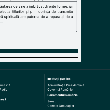
ăutarea de sine a îmbrăcat diferite forme, iar
ecția titlurilor și prin dorința de transmite
tură spirituală are puterea de a repara și de a
..
Instituţii publice
ânească
Administraţia Prezidenţială
 Radio
Guvernul României
Parlamentul României
resă
Senat
Camera Deputaţilor