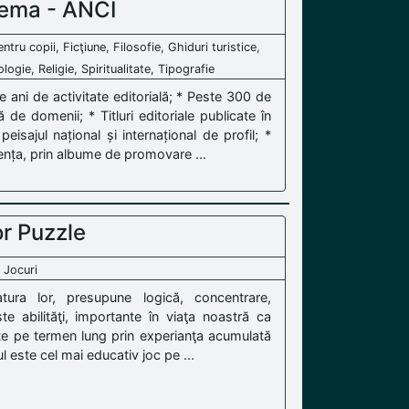
oema - ANCI
entru copii, Ficţiune, Filosofie, Ghiduri turistice,
logie, Religie, Spiritualitate, Tipografie
e ani de activitate editorială; * Peste 300 de
 de domenii; * Titluri editoriale publicate în
peisajul național și internațional de profil; *
zența, prin albume de promovare ...
r Puzzle
 Jocuri
tura lor, presupune logică, concentrare,
e abilităţi, importante în viaţa noastră ca
enate pe termen lung prin experianţa acumulată
ul este cel mai educativ joc pe ...