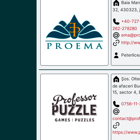
Baia Mare,
32, 430323, 
+40-727
262-278280
ema@pro
http://w
Peterlice
Şos. Olten
de afaceri Bu
15, sector 4, 
0756-11-
contact@prof
https://www.p