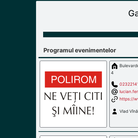
Ga
Programul evenimentelor
Bulevardul
4
0232214
lucian.fe
https://w
Vlad Vînă