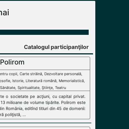
mai
Catalogul participanţilor
 Polirom
 pentru copii, Carte străină, Dezvoltare personală,
osofie, Istorie, Literatură română, Memorialistică,
Sănătate, Spiritualitate, Ştiinţe, Teatru
ste o societate pe acţiuni, cu capital privat.
 13 milioane de volume tipărite. Polirom este
din România, editînd titluri din 45 de domenii:
ă poliţistă, ...