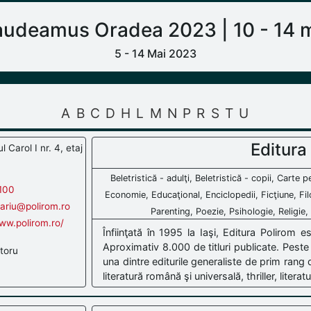
udeamus Oradea 2023 | 10 - 14 
5 - 14 Mai 2023
A
B
C
D
H
L
M
N
P
R
S
T
U
Editura
 Carol I nr. 4, etaj
Beletristică - adulţi, Beletristică - copii, Carte
100
Economie, Educaţional, Enciclopedii, Ficţiune, Fil
rariu@polirom.ro
Parenting, Poezie, Psihologie, Religie, 
ww.polirom.ro/
Înfiinţată în 1995 la Iaşi, Editura Polirom e
Aproximativ 8.000 de titluri publicate. Peste
toru
una dintre editurile generaliste de prim rang 
literatură română şi universală, thriller, literatur