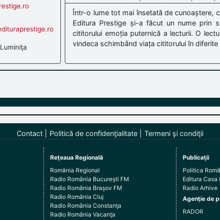
estige.ro
Într-o lume tot mai însetată de cunoaștere, c
Editura Prestige și-a făcut un nume prin sel
dituraprestige.ro
cititorului emoția puternică a lecturii. O lec
vindeca schimbând viața cititorului în diferite .
Luminiţa
Contact
Politică de confidenţialitate
Termeni şi condiţii
Reţeaua Regională
Publicaţii
România Regional
Politica Rom
Radio România Bucureşti FM
Editura Casa
Radio România Braşov FM
Radio Arhive
Radio România Cluj
Agenţie de p
Radio România Constanţa
RADOR
Radio România Vacanţa