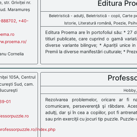
Editura Pr
 str. Griviței nr.
jud. Maramureș
Beletristică - adulţi, Beletristică - copii, Carte p
-888702, +40-
Istorie, Literatură română, Poezie, Psiho
Editura Proema are în portofoliul său: * 27 d
ema.ro
titluri publicate, care cuprind o gamă variată
ww.proema.ro/
diverse variante bilingve; * Apariții unice in 
Premii la diverse manifestări culturale; * Pre
anu Cornelia
Professo
iţei 105A, Centrul
cureşti Sud, cam.
Bucureşti
Hobby,
Rezolvarea problemelor, oricare ar fi na
39-01
comunicare, perseverenţă şi răbdare. Acest
adulţi, dar şi în cea a copiilor, pot fi antr
essorpuzzle.ro
sau prin exerciţii cu jocuri tip puzzle. Puzzle-
rofessorpuzzle.ro/index.php