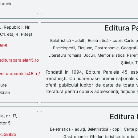
tanciu
Editura P
 Republicii, Nr.
C1, etaj 4, Piteşti
Beletristică - adulţi, Beletristică - copii, Cart
598
Enciclopedii, Ficţiune, Gastronomie, Geografie
Literatură română, Jocuri, Memorialistică, Parent
dituraparalela45.ro
Ştiinţe, 
Fondată în 1994, Editura Paralela 45 este
dituraparalela45.ro/
românești. Cu numeroase premii naționale și 
oferă publicului iubitor de carte de toate 
pure
literatură pentru copii & adolescenţi, ficțiune 
Bălan
Editura 
e, nr. 17,
ctor 5
Beletristică - adulţi, Beletristică - copii, Carte
-558833
Gastronomie, Ghiduri turistice, Istorie, L