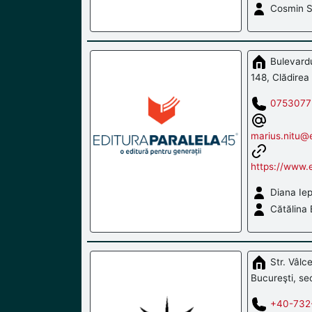
Cosmin S
Bulevardul
148, Clădirea 
0753077
marius.nitu@e
https://www.e
Diana Ie
Cătălina 
Str. Vâlcel
Bucureşti, se
+40-732