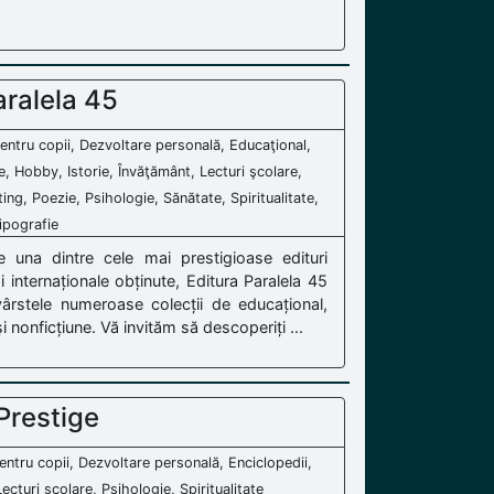
aralela 45
e pentru copii, Dezvoltare personală, Educaţional,
, Hobby, Istorie, Învăţământ, Lecturi şcolare,
ing, Poezie, Psihologie, Sănătate, Spiritualitate,
Tipografie
 una dintre cele mai prestigioase edituri
internaționale obținute, Editura Paralela 45
vârstele numeroase colecții de educațional,
şi nonficțiune. Vă invităm să descoperiți ...
Prestige
 pentru copii, Dezvoltare personală, Enciclopedii,
ecturi şcolare, Psihologie, Spiritualitate