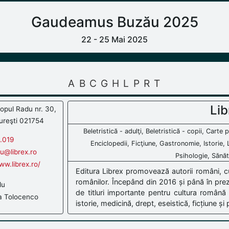
Gaudeamus Buzău 2025
22 - 25 Mai 2025
A
B
C
G
H
L
P
R
T
Lib
copul Radu nr. 30,
ureşti 021754
Beletristică - adulţi, Beletristică - copii, Cart
.019
Enciclopedii, Ficţiune, Gastronomie, Istorie, 
du@librex.ro
Psihologie, Sănăta
ww.librex.ro/
Editura Librex promovează autorii români, cult
românilor. Începând din 2016 și până în prez
du
de titluri importante pentru cultura română ș
a Tolocenco
istorie, medicină, drept, eseistică, ficțiune și 