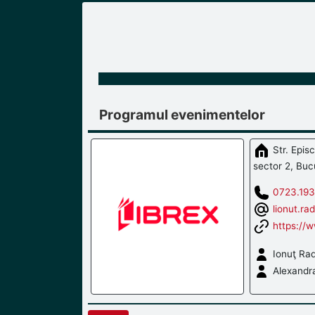
Programul evenimentelor
Str. Epis
sector 2, Buc
0723.193
lionut.ra
https://w
Ionuţ Ra
Alexandr