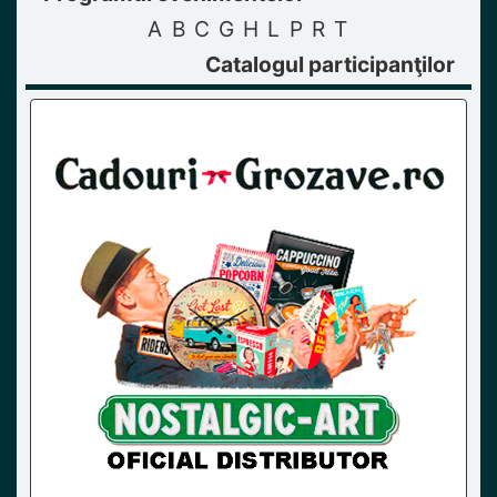
A
B
C
G
H
L
P
R
T
Catalogul participanţilor