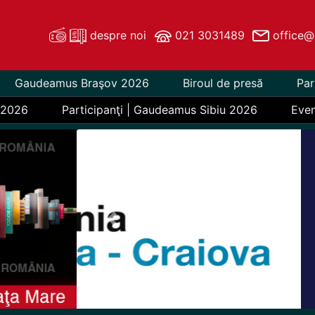
despre noi
021 3031489
office@
Gaudeamus Braşov 2026
Biroul de presă
Par
 2026
Participanţi | Gaudeamus Sibiu 2026
Eve
Previous