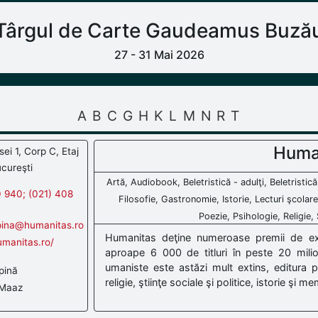
Târgul de Carte Gaudeamus Buză
27 - 31 Mai 2026
A
B
C
G
H
K
L
M
N
R
T
Huma
ei 1, Corp C, Etaj
ucureşti
Artă, Audiobook, Beletristică - adulţi, Beletristică
 940; (021) 408
Filosofie, Gastronomie, Istorie, Lecturi şcolar
Poezie, Psihologie, Religie, S
upina@humanitas.ro
Humanitas deţine numeroase premii de exce
umanitas.ro/
aproape 6 000 de titluri în peste 20 milioa
umaniste este astăzi mult extins, editura pub
pină
religie, ştiinţe sociale şi politice, istorie şi mem
 Maaz