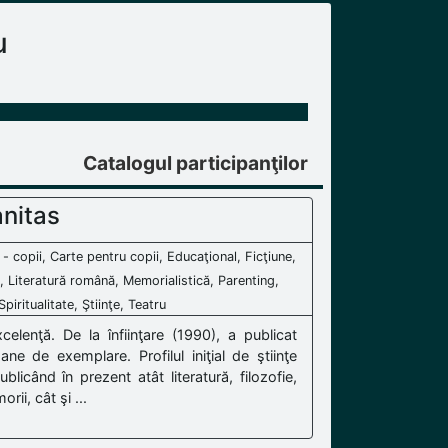
u
Catalogul participanţilor
nitas
 - copii, Carte pentru copii, Educaţional, Ficţiune,
e, Literatură română, Memorialistică, Parenting,
piritualitate, Ştiinţe, Teatru
lenţă. De la înfiinţare (1990), a publicat
ne de exemplare. Profilul iniţial de ştiinţe
licând în prezent atât literatură, filozofie,
orii, cât şi ...