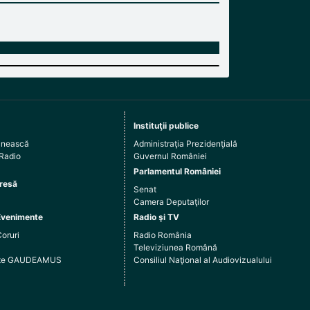
Instituţii publice
ânească
Administraţia Prezidenţială
 Radio
Guvernul României
Parlamentul României
resă
Senat
Camera Deputaţilor
Evenimente
Radio şi TV
Coruri
Radio România
Televiziunea Română
arte GAUDEAMUS
Consiliul Naţional al Audiovizualului