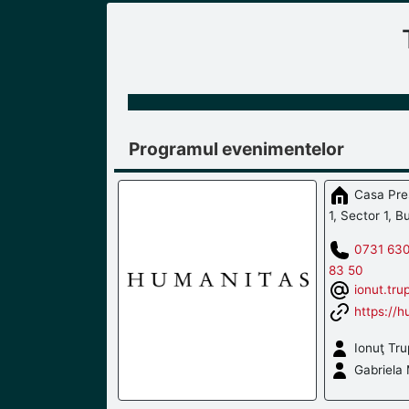
Programul evenimentelor
Casa Pres
1, Sector 1, B
0731 630
83 50
ionut.tr
https://h
Ionuţ Tru
Gabriela