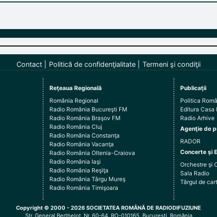
Contact
Politică de confidenţialitate
Termeni şi condiţii
Reţeaua Regională
Publicaţii
România Regional
Politica Rom
Radio România Bucureşti FM
Editura Casa
Radio România Braşov FM
Radio Arhive
Radio România Cluj
Agenţie de p
Radio România Constanţa
RADOR
Radio România Vacanţa
Concerte şi 
Radio România Oltenia-Craiova
Radio România Iaşi
Orchestre şi 
Radio România Reşiţa
Sala Radio
Radio România Târgu Mureş
Târgul de c
Radio România Timişoara
Copyright © 2000 - 2026 SOCIETATEA ROMÂNĂ DE RADIODIFUZIUNE
Str. General Berthelot, Nr. 60-64, RO-010165, Bucureşti, România