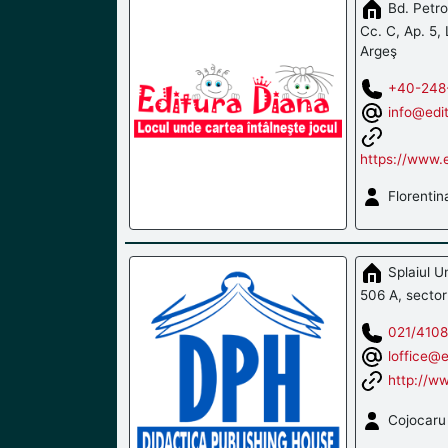
Bd. Petroc
Cc. C, Ap. 5, 
Argeş
+40-248
info@edit
https://www.e
Florentin
Splaiul Un
506 A, sector
021/4108
loffice@e
http://w
Cojocaru 