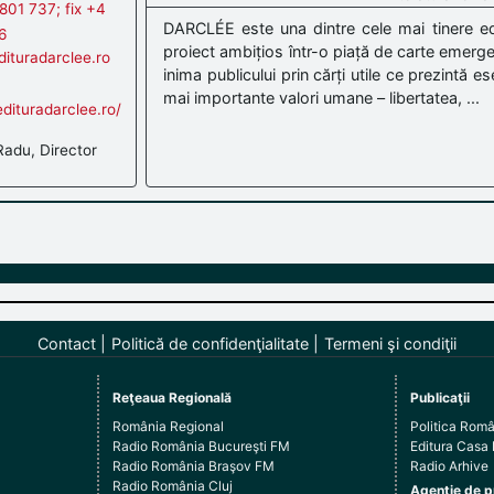
801 737; fix +4
DARCLÉE este una dintre cele mai tinere edi
6
proiect ambițios într-o piață de carte emerge
ituradarclee.ro
inima publicului prin cărți utile ce prezintă ese
mai importante valori umane – libertatea, ...
dituradarclee.ro/
adu, Director
Contact
Politică de confidenţialitate
Termeni şi condiţii
Reţeaua Regională
Publicaţii
România Regional
Politica Rom
Radio România Bucureşti FM
Editura Casa
Radio România Braşov FM
Radio Arhive
Radio România Cluj
Agenţie de p