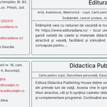
Editur
himiştilor, Bl. B3,
Loc. Pitești, Jud.
Artă, Audiobook, Beletristică - copii, Carte pent
Învăţământ, Lecturi şcolare, Jo
-253370
Întâmpină vara cu reduceri de vacanță la toa
uradiana.ro
Pe https://www.edituradiana.ro/ – locul un
gamă variată de caiete și materiale didacti
dituradiana.ro/
atractivă și veselă, facilitând și stimulân
concepute pentru ...
a Dascălu
Didactica Pub
irii nr. 16, cam.
 4, Bucureşti,
Carte pentru copii, Dezvoltare personală, Educaţ
814
Editura Didactica Publishing House deţine un p
dituradph.ro
din primele luni de viaţă. Acesta vine în sprij
ww.edituradph.ro
titluri atractive, cât şi în sprijinul cadrelor 
şi complementare programei. Continuând această
Alina