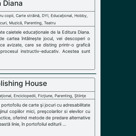
a Diana
ru copii, Carte străină, DYI, Educaţional, Hobby,
curi, Muzică, Parenting, Teatru
te caietele educaționale de la Editura Diana.
de cartea întâlnește jocul, vei descoperi o
ce avizate, care se disting printr-o grafică
d procesul instructiv-educativ. Acestea sunt
lishing House
ional, Enciclopedii, Ficţiune, Parenting, Ştiinţe
ortofoliu de carte şi jocuri cu adresabilitate
inul copiilor mici, preşcolarilor si elevilor cu
didactice, oferind metode de predare alternative
 linie, în portofoliul editurii ...