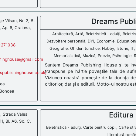
Dreams Publ
e Vilsan, Nr. 2, Bl.
1, Ap. 6, Craiova,
Arhitectură, Artă, Beletristică - adulţi, Beletri
Dezvoltare personală, DYI, Economie, Educaţional
-271038
Geografie, Ghiduri turistice, Hobby, Istorie, IT
Memorialistică, Muzică, Poezie, Psihologie, Rel
shinghouse@gmail.com
Suntem Dreams Publishing House și te invit
transpune pe hârtie poveștile tale de sufle
spublishinghouse.co.uk/
Viziunea noastră pornește de la dorința de 
cea
cititorilor, dar și a editurii. Motto-ul nostru es
Boncea
Editura
, Strada Valea
11, Bl. A6, Sc. C,
Beletristică - adulţi, Carte pentru copii, Carte st
Literatură român