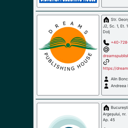
Str. Georg
J2, Sc. 1, Et. 
Dolj
+40-728
dreamspubli
https://dream
Alin Bon
Andreea 
București
Argeșului, nr. 
Ap. 45