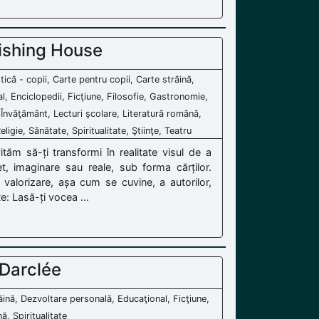
ishing House
stică - copii, Carte pentru copii, Carte străină,
, Enciclopedii, Ficţiune, Filosofie, Gastronomie,
, Învăţământ, Lecturi şcolare, Literatură română,
igie, Sănătate, Spiritualitate, Ştiinţe, Teatru
ăm să-ți transformi în realitate visul de a
t, imaginare sau reale, sub forma cărților.
valorizare, așa cum se cuvine, a autorilor,
te: Lasă-ți vocea ...
 Darclée
răină, Dezvoltare personală, Educaţional, Ficţiune,
ă, Spiritualitate