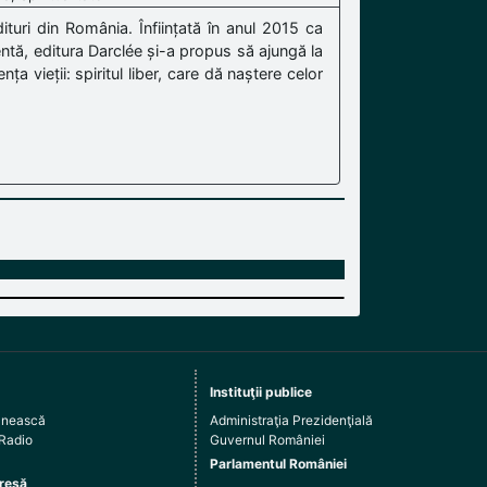
turi din România. Înființată în anul 2015 ca
ntă, editura Darclée și-a propus să ajungă la
nța vieții: spiritul liber, care dă naștere celor
Instituţii publice
ânească
Administraţia Prezidenţială
 Radio
Guvernul României
Parlamentul României
resă