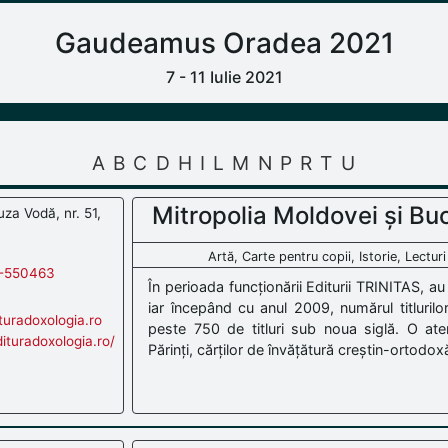
Gaudeamus Oradea 2021
7 - 11 Iulie 2021
A
B
C
D
H
I
L
M
N
P
R
T
U
Mitropolia Moldovei și Buc
za Vodă, nr. 51,
Artă, Carte pentru copii, Istorie, Lecturi
-550463
În perioada funcționării Editurii TRINITAS, a
iar începând cu anul 2009, numărul titlurilo
uradoxologia.ro
peste 750 de titluri sub noua siglă. O aten
dituradoxologia.ro/
Părinți, cărților de învățătură creștin-ortodoxă