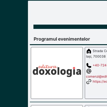
Programul evenimentelor
Strada Cu
Iași, 700038
+40-724
comenzi@edit
https://e