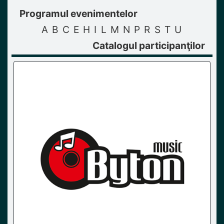
Programul evenimentelor
A
B
C
E
H
I
L
M
N
P
R
S
T
U
Catalogul participanţilor