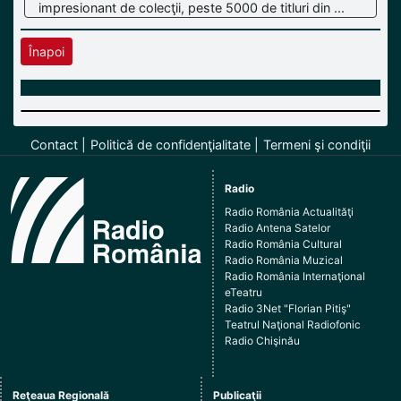
impresionant de colecţii, peste 5000 de titluri din ...
Înapoi
Contact
Politică de confidenţialitate
Termeni şi condiţii
Radio
Radio România Actualităţi
Radio Antena Satelor
Radio România Cultural
Radio România Muzical
Radio România Internaţional
eTeatru
Radio 3Net "Florian Pitiş"
Teatrul Naţional Radiofonic
Radio Chişinău
Reţeaua Regională
Publicaţii