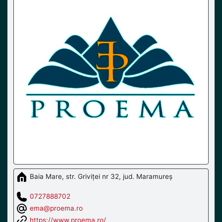
Baia Mare, str. Griviței nr 32, jud. Maramureș
0727888702
ema@proema.ro
https://www.proema.ro/