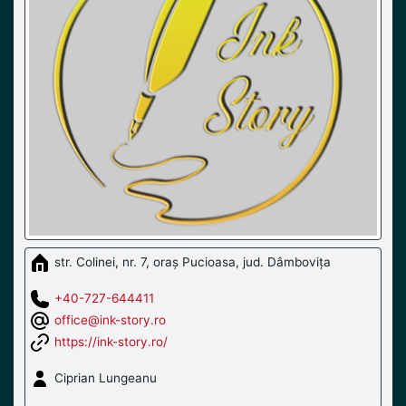
str. Colinei, nr. 7, oraș Pucioasa, jud. Dâmbovița
+40-727-644411
office@ink-story.ro
https://ink-story.ro/
Ciprian Lungeanu