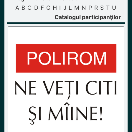
A
B
C
D
F
G
H
I
J
L
M
N
P
R
S
T
U
Catalogul participanţilor