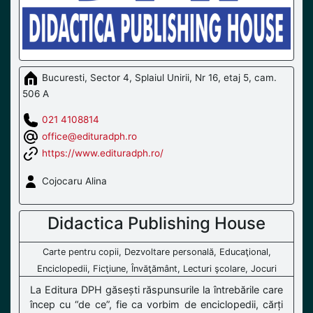
Bucuresti, Sector 4, Splaiul Unirii, Nr 16, etaj 5, cam.
506 A
021 4108814
office@edituradph.ro
https://www.edituradph.ro/
Cojocaru Alina
Didactica Publishing House
Carte pentru copii, Dezvoltare personală, Educaţional,
Enciclopedii, Ficţiune, Învăţământ, Lecturi şcolare, Jocuri
La Editura DPH găsești răspunsurile la întrebările care
încep cu “de ce”, fie ca vorbim de enciclopedii, cărți