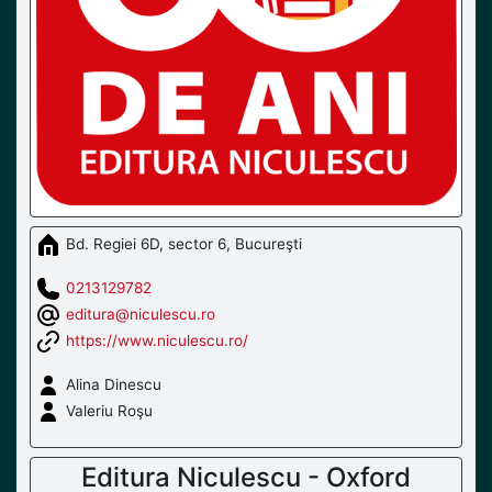
Bd. Regiei 6D, sector 6, Bucureşti
0213129782
editura@niculescu.ro
https://www.niculescu.ro/
Alina Dinescu
Valeriu Roşu
Editura Niculescu - Oxford