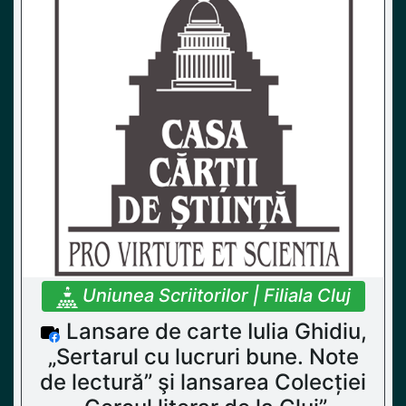
Uniunea Scriitorilor | Filiala Cluj
Lansare de carte Iulia Ghidiu,
„Sertarul cu lucruri bune. Note
de lectură” şi lansarea Colecției