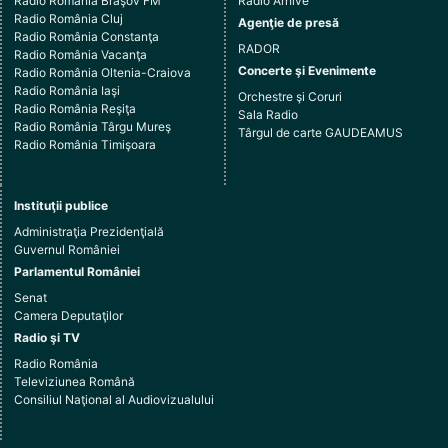
Radio România Braşov FM
Radio Arhive
Radio România Cluj
Agenţie de presă
Radio România Constanţa
RADOR
Radio România Vacanţa
Concerte şi Evenimente
Radio România Oltenia-Craiova
Radio România Iaşi
Orchestre şi Coruri
Radio România Reşiţa
Sala Radio
Radio România Târgu Mureş
Târgul de carte GAUDEAMUS
Radio România Timişoara
Instituţii publice
Administraţia Prezidenţială
Guvernul României
Parlamentul României
Senat
Camera Deputaţilor
Radio şi TV
Radio România
Televiziunea Română
Consiliul Naţional al Audiovizualului