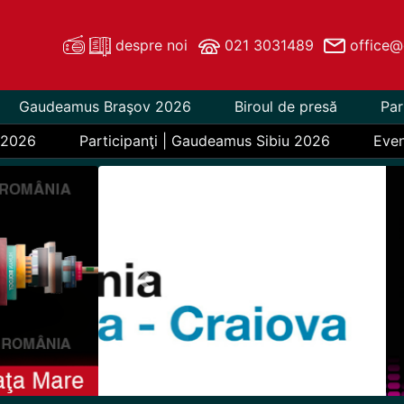
despre noi
021 3031489
office@
Gaudeamus Braşov 2026
Biroul de presă
Par
 2026
Participanţi | Gaudeamus Sibiu 2026
Eve
Previous