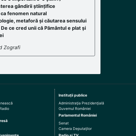
erea gândirii științifice
ia ca fenomen natural
ogie, metaforă și căutarea sensului
 De ce cred unii că Pământul e plat și
ei
d Zografi
Instituţii publice
ânească
Administraţia Prezidenţială
 Radio
Guvernul României
Parlamentul României
resă
Senat
Camera Deputaţilor
Evenimente
Radio şi TV