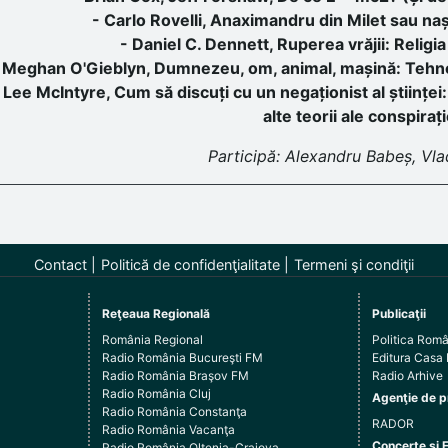
- Carlo Rovelli, Anaximandru din Milet sau nașt
- Daniel C. Dennett, Ruperea vrăjii: Relig
 Meghan O'Gieblyn, Dumnezeu, om, animal, mașină: Tehnol
 Lee McIntyre, Cum să discuți cu un negaționist al științei:
alte teorii ale conspirați
Participă: Alexandru Babeș, Vla
Contact
Politică de confidenţialitate
Termeni şi condiţii
Reţeaua Regională
Publicaţii
România Regional
Politica Rom
Radio România Bucureşti FM
Editura Casa
Radio România Braşov FM
Radio Arhive
Radio România Cluj
Agenţie de p
Radio România Constanţa
RADOR
Radio România Vacanţa
Concerte şi 
Radio România Oltenia-Craiova