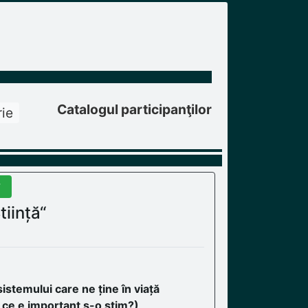
Catalogul participanţilor
ie
u
tiință“
istemului care ne ține în viață
 ce e important s-o știm?)