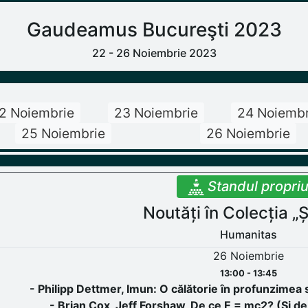
Gaudeamus Bucureşti 2023
22 - 26 Noiembrie 2023
2 Noiembrie
23 Noiembrie
24 Noiembr
25 Noiembrie
26 Noiembrie
Standul propri
Noutăți în Colecția „Ș
Humanitas
26 Noiembrie
13:00 - 13:45
- Philipp Dettmer, Imun: O călătorie în profunzimea s
- Brian Cox, Jeff Forshaw, De ce E = mc2? (Și de