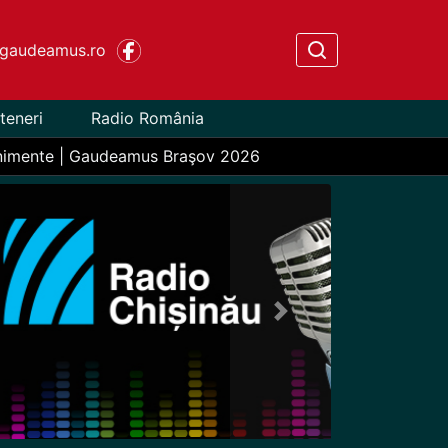
gaudeamus.ro
teneri
Radio România
nimente | Gaudeamus Braşov 2026
Next