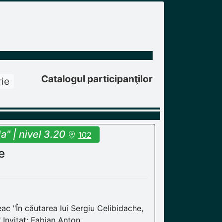
Catalogul participanţilor
ie
" | nivel 3.20
102
e
eac "În căutarea lui Sergiu Celibidache,
 Invitat: Fabian Anton