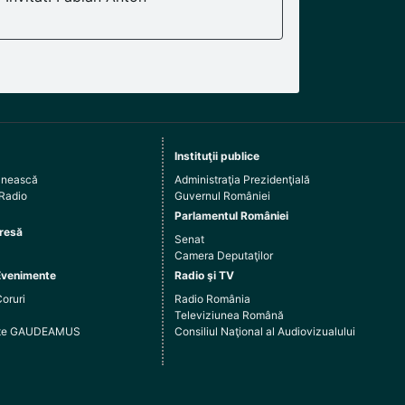
Instituţii publice
ânească
Administraţia Prezidenţială
 Radio
Guvernul României
Parlamentul României
resă
Senat
Camera Deputaţilor
Evenimente
Radio şi TV
Coruri
Radio România
Televiziunea Română
arte GAUDEAMUS
Consiliul Naţional al Audiovizualului