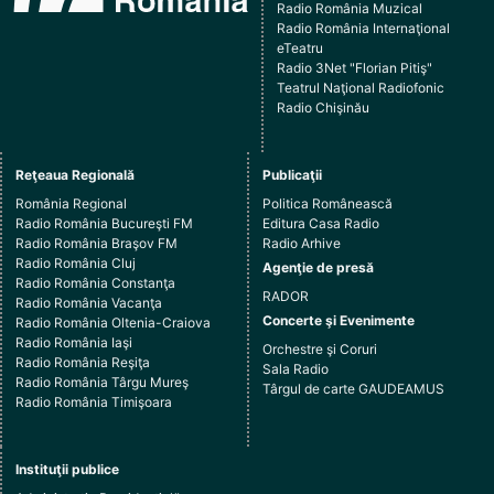
Radio România Muzical
Radio România Internaţional
eTeatru
Radio 3Net "Florian Pitiş"
Teatrul Naţional Radiofonic
Radio Chişinău
Reţeaua Regională
Publicaţii
România Regional
Politica Românească
Radio România Bucureşti FM
Editura Casa Radio
Radio România Braşov FM
Radio Arhive
Radio România Cluj
Agenţie de presă
Radio România Constanţa
RADOR
Radio România Vacanţa
Concerte şi Evenimente
Radio România Oltenia-Craiova
Radio România Iaşi
Orchestre şi Coruri
Radio România Reşiţa
Sala Radio
Radio România Târgu Mureş
Târgul de carte GAUDEAMUS
Radio România Timişoara
Instituţii publice