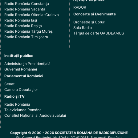
Radio România Constanţa
RADOR
Radio România Vacanţa
Concerte şi Evenimente
Radio România Oltenia-Craiova
Radio România Iaşi
Orchestre şi Coruri
Radio România Reşiţa
Sala Radio
Radio România Târgu Mureş
Târgul de carte GAUDEAMUS
Radio România Timişoara
Instituţii publice
Administraţia Prezidenţială
Guvernul României
Parlamentul României
Senat
Camera Deputaţilor
Radio şi TV
Radio România
Televiziunea Română
Consiliul Naţional al Audiovizualului
Copyright © 2000 - 2026 SOCIETATEA ROMÂNĂ DE RADIODIFUZIUNE
Str. General Berthelot, Nr. 60-64, RO-010165, Bucureşti, România