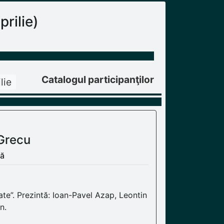
rilie)
Catalogul participanţilor
lie
 Grecu
nă
ate”. Prezintă: Ioan-Pavel Azap, Leontin
n.