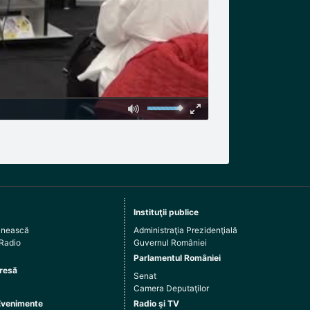
Instituţii publice
ânească
Administraţia Prezidenţială
 Radio
Guvernul României
Parlamentul României
resă
Senat
Camera Deputaţilor
Evenimente
Radio şi TV