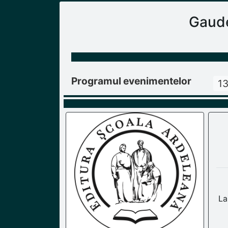
Gaude
Programul evenimentelor
13
La