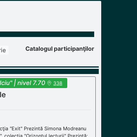
Catalogul participanţilor
ie
iu" | nivel 7.70
338
le
lecţia "Exit" Prezintă Simona Modreanu
 colecţia "Orizontul lecturii" Prezintă: