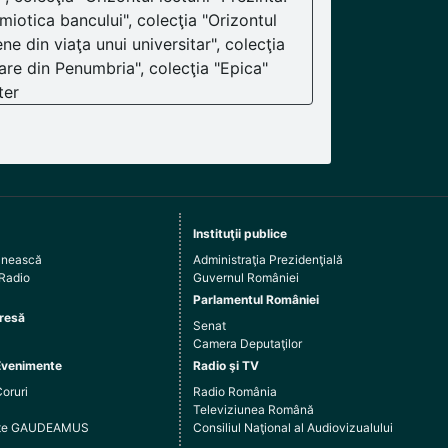
iotica bancului", colecţia "Orizontul
ne din viaţa unui universitar", colecţia
are din Penumbria", colecţia "Epica"
ter
Instituţii publice
ânească
Administraţia Prezidenţială
 Radio
Guvernul României
Parlamentul României
resă
Senat
Camera Deputaţilor
Evenimente
Radio şi TV
Coruri
Radio România
Televiziunea Română
arte GAUDEAMUS
Consiliul Naţional al Audiovizualului