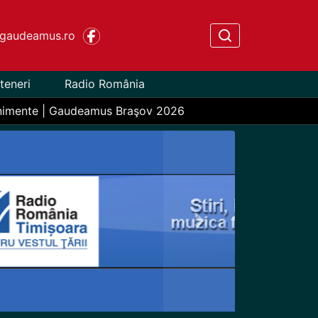
gaudeamus.ro
teneri
Radio România
nimente | Gaudeamus Braşov 2026
Next