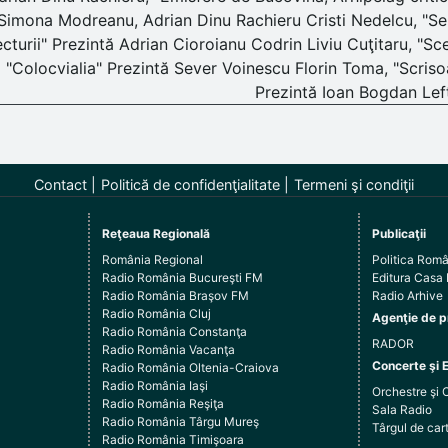
Simona Modreanu, Adrian Dinu Rachieru Cristi Nedelcu, "Sem
ecturii" Prezintă Adrian Cioroianu Codrin Liviu Cuţitaru, "Sce
"Colocvialia" Prezintă Sever Voinescu Florin Toma, "Scriso
Prezintă Ioan Bogdan Lef
Contact
Politică de confidenţialitate
Termeni şi condiţii
Reţeaua Regională
Publicaţii
România Regional
Politica Rom
Radio România Bucureşti FM
Editura Casa
Radio România Braşov FM
Radio Arhive
Radio România Cluj
Agenţie de p
Radio România Constanţa
RADOR
Radio România Vacanţa
Concerte şi 
Radio România Oltenia-Craiova
Radio România Iaşi
Orchestre şi 
Radio România Reşiţa
Sala Radio
Radio România Târgu Mureş
Târgul de c
Radio România Timişoara