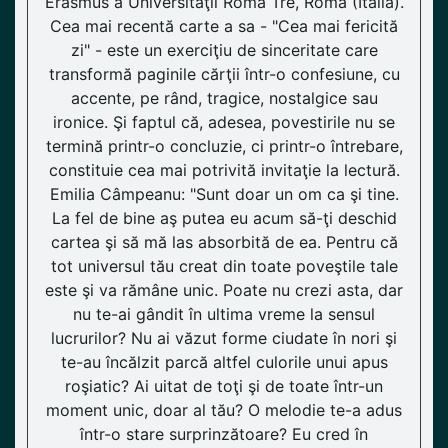
Erasmus a Universităţii Roma Tre, Roma (Italia).
Cea mai recentă carte a sa - "Cea mai fericită
zi" - este un exerciţiu de sinceritate care
transformă paginile cărţii într-o confesiune, cu
accente, pe rând, tragice, nostalgice sau
ironice. Şi faptul că, adesea, povestirile nu se
termină printr-o concluzie, ci printr-o întrebare,
constituie cea mai potrivită invitaţie la lectură.
Emilia Câmpeanu: "Sunt doar un om ca şi tine.
La fel de bine aş putea eu acum să-ţi deschid
cartea şi să mă las absorbită de ea. Pentru că
tot universul tău creat din toate poveştile tale
este şi va rămâne unic. Poate nu crezi asta, dar
nu te-ai gândit în ultima vreme la sensul
lucrurilor? Nu ai văzut forme ciudate în nori şi
te-au încălzit parcă altfel culorile unui apus
roşiatic? Ai uitat de toţi şi de toate într-un
moment unic, doar al tău? O melodie te-a adus
într-o stare surprinzătoare? Eu cred în