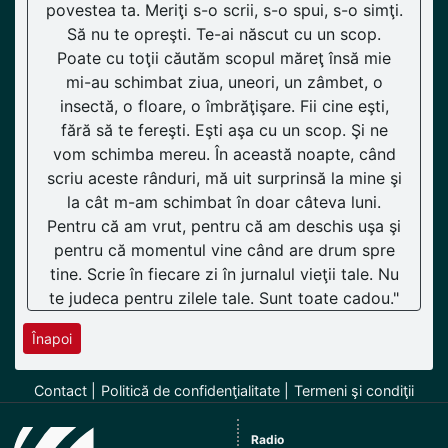
povestea ta. Meriţi s-o scrii, s-o spui, s-o simţi.
Să nu te opreşti. Te-ai născut cu un scop.
Poate cu toţii căutăm scopul măreţ însă mie
mi-au schimbat ziua, uneori, un zâmbet, o
insectă, o floare, o îmbrăţişare. Fii cine eşti,
fără să te fereşti. Eşti aşa cu un scop. Şi ne
vom schimba mereu. În această noapte, când
scriu aceste rânduri, mă uit surprinsă la mine şi
la cât m-am schimbat în doar câteva luni.
Pentru că am vrut, pentru că am deschis uşa şi
pentru că momentul vine când are drum spre
tine. Scrie în fiecare zi în jurnalul vieţii tale. Nu
te judeca pentru zilele tale. Sunt toate cadou."
Înapoi
Contact
Politică de confidenţialitate
Termeni şi condiţii
Radio