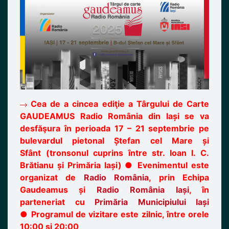
Cea de a cincea ediţie a Târgului de Carte
GAUDEAMUS Radio România din Iași se va
desfăşura în perioada 17 – 21 septembrie pe
bulevardul pietonal Ștefan cel Mare și
Sfânt
(tronsonul cuprins între str. Ioan I. C.
Brătianu și Primăria Iași)
●
Evenimentul este
organizat de
Radio România
, prin Echipa
Gaudeamus și
Radio România Iași
, în
parteneriat cu
Primăria Municipiului Iași
●
Programul de vizitare este zilnic, între orele
10:00 și 20:00