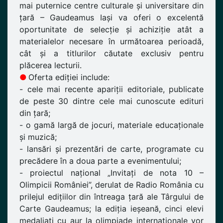
mai puternice centre culturale și universitare din
țară – Gaudeamus Iași va oferi o excelentă
oportunitate de selecție și achiziție atât a
materialelor necesare în următoarea perioadă,
cât și a titlurilor căutate exclusiv pentru
plăcerea lecturii.
●
Oferta ediției include:
- cele mai recente apariții editoriale, publicate
de peste 30 dintre cele mai cunoscute edituri
din țară;
- o gamă largă de jocuri, materiale educaționale
și muzică;
- lansări și prezentări de carte, programate cu
precădere în a doua parte a evenimentului;
- proiectul național „Invitați de nota 10 –
Olimpicii României”, derulat de Radio România cu
prilejul edițiilor din întreaga țară ale Târgului de
Carte Gaudeamus; la ediția ieșeană, cinci elevi
medaliați cu aur la olimpiade internaționale vor