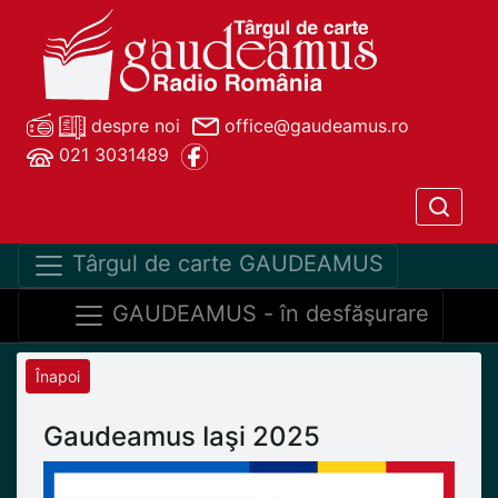
despre noi
office@gaudeamus.ro
021 3031489
Târgul de carte GAUDEAMUS
GAUDEAMUS - în desfăşurare
Înapoi
Gaudeamus Iaşi 2025