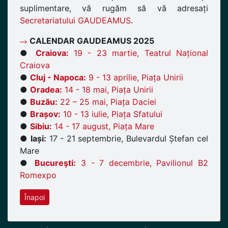
suplimentare, vă rugăm să vă adresați
Secretariatului GAUDEAMUS
.
CALENDAR GAUDEAMUS 2025
●
Craiova:
19 - 23 martie, Teatrul Național
Craiova
●
Cluj - Napoca:
9 - 13 aprilie, Piața Unirii
●
Oradea:
14 - 18 mai, Piața Unirii
●
Buzău:
22 – 25 mai, Piața Daciei
●
Brașov:
10 - 13 iulie, Piața Sfatului
●
Sibiu:
14 - 17 august, Piața Mare
●
Iași:
17 - 21 septembrie, Bulevardul Ștefan cel
Mare
●
Bucureşti:
3 - 7 decembrie, Pavilionul B2
Romexpo
Înapoi