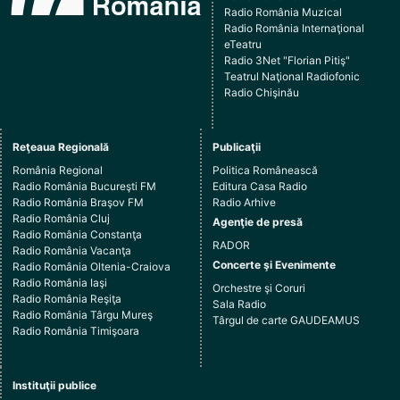
Radio România Muzical
Radio România Internaţional
eTeatru
Radio 3Net "Florian Pitiş"
Teatrul Naţional Radiofonic
Radio Chişinău
Reţeaua Regională
Publicaţii
România Regional
Politica Românească
Radio România Bucureşti FM
Editura Casa Radio
Radio România Braşov FM
Radio Arhive
Radio România Cluj
Agenţie de presă
Radio România Constanţa
RADOR
Radio România Vacanţa
Concerte şi Evenimente
Radio România Oltenia-Craiova
Radio România Iaşi
Orchestre şi Coruri
Radio România Reşiţa
Sala Radio
Radio România Târgu Mureş
Târgul de carte GAUDEAMUS
Radio România Timişoara
Instituţii publice