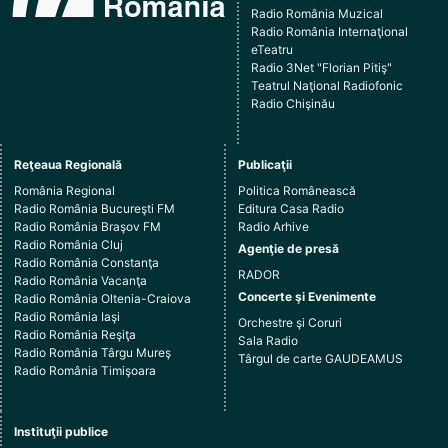
Radio România Muzical
Radio România Internaţional
eTeatru
Radio 3Net "Florian Pitiş"
Teatrul Naţional Radiofonic
Radio Chişinău
Reţeaua Regională
Publicaţii
România Regional
Politica Românească
Radio România Bucureşti FM
Editura Casa Radio
Radio România Braşov FM
Radio Arhive
Radio România Cluj
Agenţie de presă
Radio România Constanţa
RADOR
Radio România Vacanţa
Concerte şi Evenimente
Radio România Oltenia-Craiova
Radio România Iaşi
Orchestre şi Coruri
Radio România Reşiţa
Sala Radio
Radio România Târgu Mureş
Târgul de carte GAUDEAMUS
Radio România Timişoara
Instituţii publice