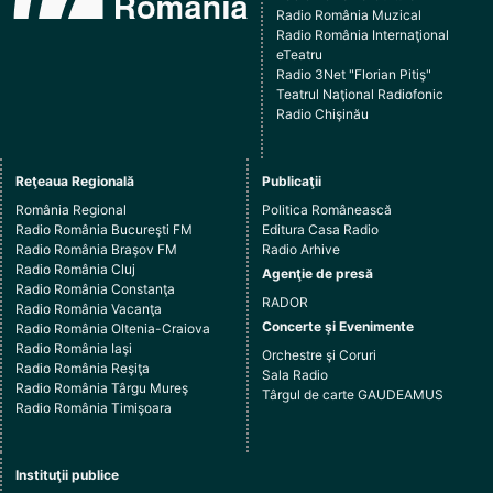
Radio România Muzical
Radio România Internaţional
eTeatru
Radio 3Net "Florian Pitiş"
Teatrul Naţional Radiofonic
Radio Chişinău
Reţeaua Regională
Publicaţii
România Regional
Politica Românească
Radio România Bucureşti FM
Editura Casa Radio
Radio România Braşov FM
Radio Arhive
Radio România Cluj
Agenţie de presă
Radio România Constanţa
RADOR
Radio România Vacanţa
Concerte şi Evenimente
Radio România Oltenia-Craiova
Radio România Iaşi
Orchestre şi Coruri
Radio România Reşiţa
Sala Radio
Radio România Târgu Mureş
Târgul de carte GAUDEAMUS
Radio România Timişoara
Instituţii publice