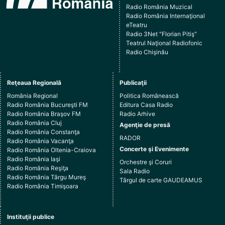
Radio România Muzical
Radio România Internaţional
eTeatru
Radio 3Net "Florian Pitiş"
Teatrul Naţional Radiofonic
Radio Chişinău
Reţeaua Regională
Publicaţii
România Regional
Politica Românească
Radio România Bucureşti FM
Editura Casa Radio
Radio România Braşov FM
Radio Arhive
Radio România Cluj
Agenţie de presă
Radio România Constanţa
RADOR
Radio România Vacanţa
Concerte şi Evenimente
Radio România Oltenia-Craiova
Radio România Iaşi
Orchestre şi Coruri
Radio România Reşiţa
Sala Radio
Radio România Târgu Mureş
Târgul de carte GAUDEAMUS
Radio România Timişoara
Instituţii publice