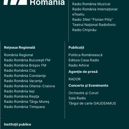
Radio România Muzical
Radio România Internaţional
eTeatru
Radio 3Net "Florian Pitiş"
Teatrul Naţional Radiofonic
Radio Chişinău
Reţeaua Regională
Publicaţii
România Regional
Politica Românească
Radio România Bucureşti FM
Editura Casa Radio
Radio România Braşov FM
Radio Arhive
Radio România Cluj
Agenţie de presă
Radio România Constanţa
RADOR
Radio România Vacanţa
Concerte şi Evenimente
Radio România Oltenia-Craiova
Radio România Iaşi
Orchestre şi Coruri
Radio România Reşiţa
Sala Radio
Radio România Târgu Mureş
Târgul de carte GAUDEAMUS
Radio România Timişoara
Instituţii publice