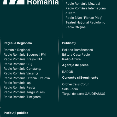
Radio România Muzical
Radio România Internaţional
eTeatru
Radio 3Net "Florian Pitiş"
Teatrul Naţional Radiofonic
Radio Chişinău
Reţeaua Regională
Publicaţii
România Regional
Politica Românească
Radio România Bucureşti FM
Editura Casa Radio
Radio România Braşov FM
Radio Arhive
Radio România Cluj
Agenţie de presă
Radio România Constanţa
RADOR
Radio România Vacanţa
Concerte şi Evenimente
Radio România Oltenia-Craiova
Radio România Iaşi
Orchestre şi Coruri
Radio România Reşiţa
Sala Radio
Radio România Târgu Mureş
Târgul de carte GAUDEAMUS
Radio România Timişoara
Instituţii publice