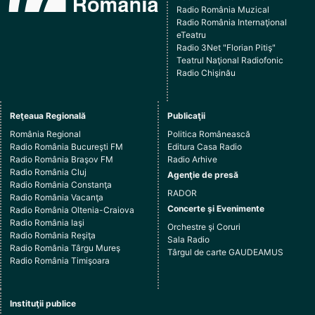
Radio România Muzical
Radio România Internaţional
eTeatru
Radio 3Net "Florian Pitiş"
Teatrul Naţional Radiofonic
Radio Chişinău
Reţeaua Regională
Publicaţii
România Regional
Politica Românească
Radio România Bucureşti FM
Editura Casa Radio
Radio România Braşov FM
Radio Arhive
Radio România Cluj
Agenţie de presă
Radio România Constanţa
RADOR
Radio România Vacanţa
Concerte şi Evenimente
Radio România Oltenia-Craiova
Radio România Iaşi
Orchestre şi Coruri
Radio România Reşiţa
Sala Radio
Radio România Târgu Mureş
Târgul de carte GAUDEAMUS
Radio România Timişoara
Instituţii publice